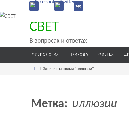
Перейти
к
содержимому
СВЕТ
В вопросах и ответах
Перейти
ФИЗИОЛОГИЯ
ПРИРОДА
ФИЗТЕХ
Д
к
содержимому
Главная
Записи с метками "иллюзии"
Метка:
иллюзии