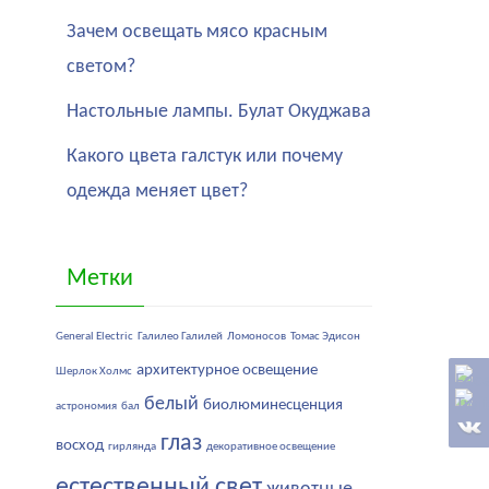
Зачем освещать мясо красным
светом?
Настольные лампы. Булат Окуджава
Какого цвета галстук или почему
одежда меняет цвет?
Метки
General Electric
Галилео Галилей
Ломоносов
Томас Эдисон
архитектурное освещение
Шерлок Холмс
белый
биолюминесценция
астрономия
бал
глаз
восход
гирлянда
декоративное освещение
естественный свет