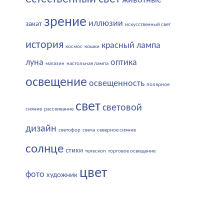
животные
зрение
иллюзии
закат
искусственный свет
история
красный
лампа
космос
кошки
луна
оптика
магазин
настольная лампа
освещение
освещенность
полярное
свет
световой
сияние
рассеивание
дизайн
светофор
свеча
северное сияние
солнце
стихи
телескоп
торговое освещение
цвет
фото
художник