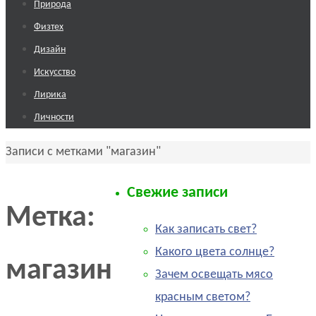
к
Природа
содержимому
Физтех
Дизайн
Искусство
Лирика
Личности
Главная
Записи с метками "магазин"
Свежие записи
Метка:
Как записать свет?
Какого цвета солнце?
магазин
Зачем освещать мясо
красным светом?