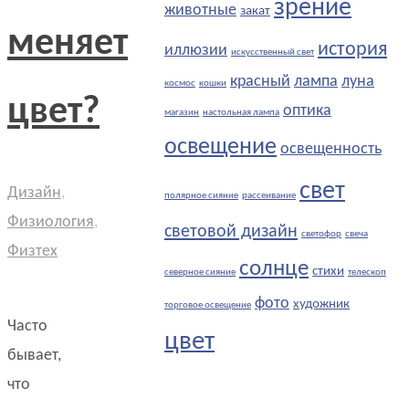
зрение
животные
закат
меняет
история
иллюзии
искусственный свет
красный
лампа
луна
космос
кошки
цвет?
оптика
магазин
настольная лампа
освещение
освещенность
свет
Дизайн
,
полярное сияние
рассеивание
Физиология
,
световой дизайн
светофор
свеча
Физтех
солнце
стихи
северное сияние
телескоп
фото
художник
торговое освещение
Часто
цвет
бывает,
что