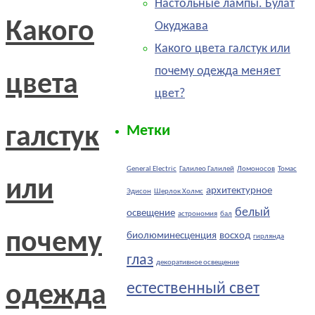
Настольные лампы. Булат
Какого
Окуджава
Какого цвета галстук или
почему одежда меняет
цвета
цвет?
галстук
Метки
General Electric
Галилео Галилей
Ломоносов
Томас
или
архитектурное
Эдисон
Шерлок Холмс
белый
освещение
астрономия
бал
почему
биолюминесценция
восход
гирлянда
глаз
декоративное освещение
естественный свет
одежда