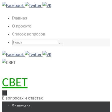
Перейти
к
Главная
содержимому
О проекте
Список вопросов
Что
Поиск
искать:
СВЕТ
В вопросах и ответах
Перейти
Физиология