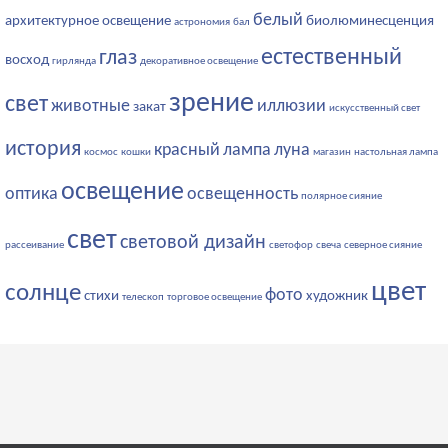
белый
архитектурное освещение
биолюминесценция
астрономия
бал
естественный
глаз
восход
гирлянда
декоративное освещение
зрение
свет
животные
иллюзии
закат
искусственный свет
история
красный
лампа
луна
космос
кошки
магазин
настольная лампа
освещение
оптика
освещенность
полярное сияние
свет
световой дизайн
рассеивание
светофор
свеча
северное сияние
цвет
солнце
фото
стихи
художник
телескоп
торговое освещение