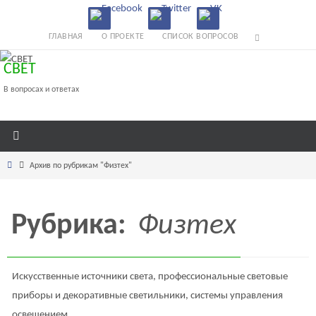
Перейти
к
ГЛАВНАЯ
О ПРОЕКТЕ
СПИСОК ВОПРОСОВ
содержимому
СВЕТ
В вопросах и ответах
Главная
Архив по рубрикам "Физтех"
Рубрика:
Физтех
Искусственные источники света, профессиональные световые
приборы и декоративные светильники, системы управления
освещением