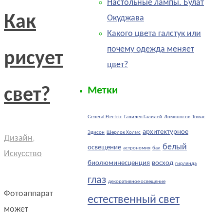
Настольные лампы. Булат
Как
Окуджава
Какого цвета галстук или
почему одежда меняет
рисует
цвет?
свет?
Метки
General Electric
Галилео Галилей
Ломоносов
Томас
архитектурное
Эдисон
Шерлок Холмс
Дизайн
,
белый
освещение
астрономия
бал
Искусство
биолюминесценция
восход
гирлянда
глаз
декоративное освещение
Фотоаппарат
естественный свет
может