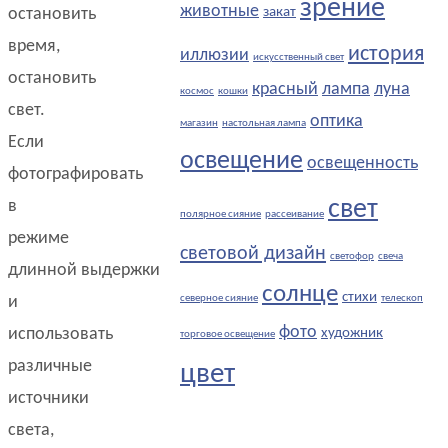
зрение
животные
остановить
закат
время,
история
иллюзии
искусственный свет
остановить
красный
лампа
луна
космос
кошки
свет.
оптика
магазин
настольная лампа
Если
освещение
освещенность
фотографировать
свет
в
полярное сияние
рассеивание
режиме
световой дизайн
светофор
свеча
длинной выдержки
солнце
стихи
и
северное сияние
телескоп
фото
использовать
художник
торговое освещение
различные
цвет
источники
света,