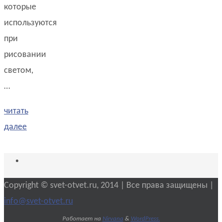
которые
используются
при
рисовании
светом,
…
читать
далее
Copyright © svet-otvet.ru, 2014 | Все права защищены |
info@svet-otvet.ru
Работает на
Nirvana
&
WordPress.