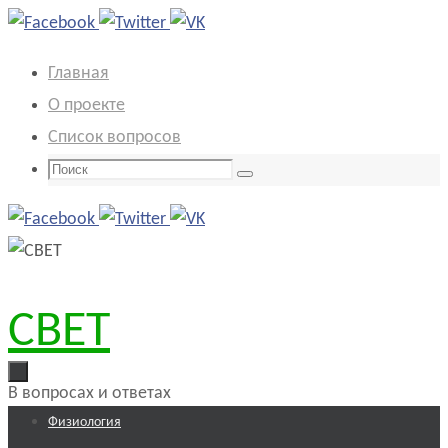
Перейти
к
Главная
содержимому
О проекте
Список вопросов
Что
Поиск
искать:
СВЕТ
В вопросах и ответах
Перейти
Физиология