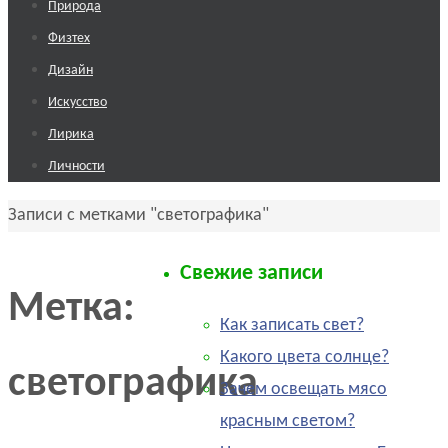
к
Природа
содержимому
Физтех
Дизайн
Искусство
Лирика
Личности
Главная
Записи с метками "светографика"
Свежие записи
Метка:
Как записать свет?
Какого цвета солнце?
светографика
Зачем освещать мясо
красным светом?